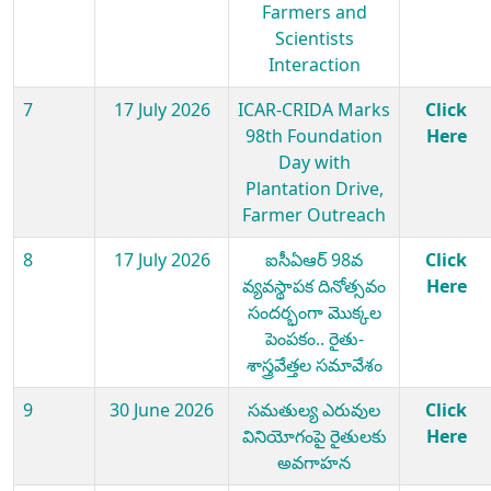
Farmers and
Scientists
Interaction
7
17 July 2026
ICAR-CRIDA Marks
Click
98th Foundation
Here
Day with
Plantation Drive,
Farmer Outreach
8
17 July 2026
ఐసీఏఆర్ 98వ
Click
వ్యవస్థాపక దినోత్సవం
Here
సందర్భంగా మొక్కల
పెంపకం.. రైతు-
శాస్త్రవేత్తల సమావేశం
9
30 June 2026
సమతుల్య ఎరువుల
Click
వినియోగంపై రైతులకు
Here
అవగాహన