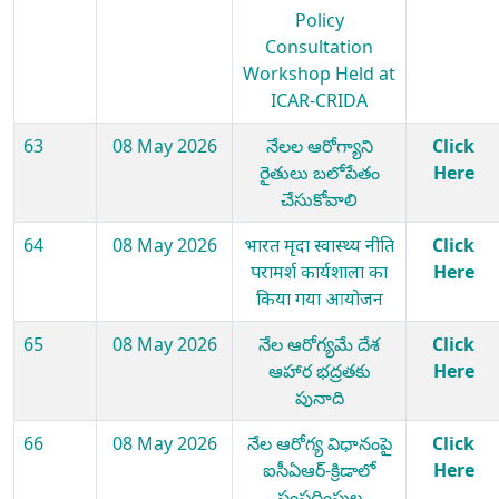
Policy
Consultation
Workshop Held at
ICAR-CRIDA
63
08 May 2026
నేలల ఆరోగ్యాని
Click
రైతులు బలోపేతం
Here
చేసుకోవాలి
64
08 May 2026
भारत मृदा स्वास्थ्य नीति
Click
परामर्श कार्यशाला का
Here
किया गया आयोजन
65
08 May 2026
నేల ఆరోగ్యమే దేశ
Click
ఆహార భద్రతకు
Here
పునాది
66
08 May 2026
నేల ఆరోగ్య విధానంపై
Click
ఐసీఏఆర్-క్రిడాలో
Here
సంప్రదింపుల