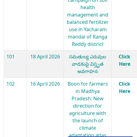
health
management and
balanced fertilizer
use in Yacharam
mandal of Ranga
Reddy district
101
18 April 2026
సమతుల్య ఎరువుల
Click
వాడకంపై విస్తృత
Here
అవగాహన
102
16 April 2026
Boon for farmers
Click
in Madhya
Here
Pradesh: New
direction for
agriculture with
the launch of
climate
adaptation atlas