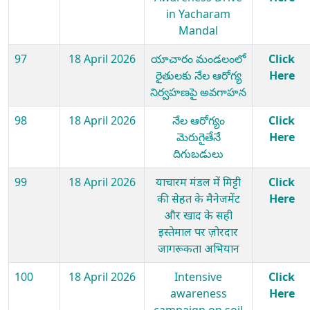
in Yacharam
Mandal
97
18 April 2026
యాచారం మండలంలో
Click
రైతులకు నేల ఆరోగ్య
Here
నిర్వహణపై అవగాహన
98
18 April 2026
నేల ఆరోగ్యం
Click
మెరుగైతేనే
Here
దిగుబడులు
99
18 April 2026
याचारम मंडल में मिट्टी
Click
की सेहत के मैनेजमेंट
Here
और खाद के सही
इस्तेमाल पर ज़ोरदार
जागरूकता अभियान
100
18 April 2026
Intensive
Click
awareness
Here
campaign on soil