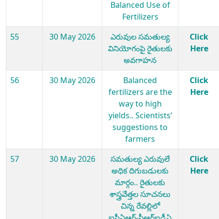
Balanced Use of
Fertilizers
55
30 May 2026
ఎరువుల సమతుల్య
Click
వినియోగంపై రైతులకు
Here
అవగాహన
56
30 May 2026
Balanced
Click
fertilizers are the
Here
way to high
yields.. Scientists’
suggestions to
farmers
57
30 May 2026
సమతుల్య ఎరువులే
Click
అధిక దిగుబడులకు
Here
మార్గం.. రైతులకు
శాస్త్రవేత్తల సూచనలు
చిన్న రేవల్లిలో
ఐసీఏఆర్-సీఆర్ఐడీఏ