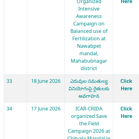
Organized
Here
Intensive
Awareness
Campaign on
Balanced use of
Fertilization at
Nawabpet
mandal,
Mahabubnagar
district
33
18 June 2026
ఎరువుల సమతుల్య
Click
వినియోగంపై రైతులకు
Here
అవగాహన
34
17 June 2026
ICAR-CRIDA
Click
organized Save
Here
the Field
Campaign 2026 at
Chityala Mandal in