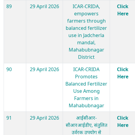
89
29 April 2026
ICAR-CRIDA,
Click
empowers
Here
farmers through
balanced fertilizer
use in Jadcherla
mandal,
Mahabubnagar
District
90
29 April 2026
ICAR-CRIDA
Click
Promotes
Here
Balanced Fertilizer
Use Among
Farmers in
Mahabubnagar
91
29 April 2026
आईसीआर-
Click
सीआरआईडीए, संतुलित
Here
उर्वरक उपयोग से