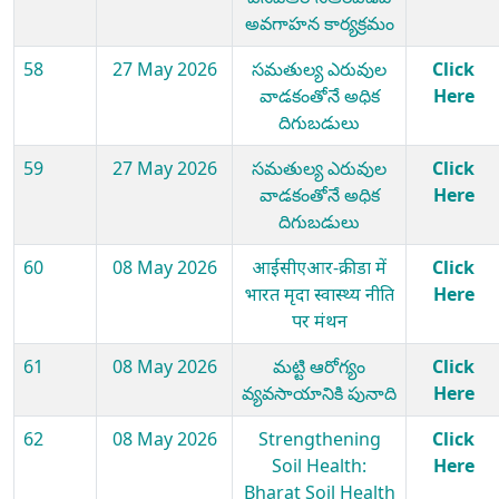
అవగాహన కార్యక్రమం
58
27 May 2026
సమతుల్య ఎరువుల
Click
వాడకంతోనే అధిక
Here
దిగుబడులు
59
27 May 2026
సమతుల్య ఎరువుల
Click
వాడకంతోనే అధిక
Here
దిగుబడులు
60
08 May 2026
आईसीएआर-क्रीडा में
Click
भारत मृदा स्वास्थ्य नीति
Here
पर मंथन
61
08 May 2026
మట్టి ఆరోగ్యం
Click
వ్యవసాయానికి పునాది
Here
62
08 May 2026
Strengthening
Click
Soil Health:
Here
Bharat Soil Health