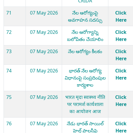
CRIDA
71
07 May 2026
నేల ఆరోగ్యంపై
Click
అవగాహన సదస్సు
Here
72
07 May 2026
నేల ఆరోగ్యాన్ని
Click
బలోపేతం చేయాలిం
Here
73
07 May 2026
నేల ఆరోగ్యం కీలకం
Click
Here
74
07 May 2026
భారత్ నేల ఆరోగ్య
Click
విధానంపై సంప్రదింపుల
Here
కార్యశాల
75
07 May 2026
भारत मृदा स्वास्थ्य नीति
Click
पर परामर्श कार्यशाला
Here
का आयोजन आज
76
07 May 2026
నేడు భారత్ సాయిల్
Click
హెల్త్ పాలసీపై
Here